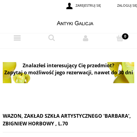
ZAREJESTRUJ SIĘ
ZALOGUJ SIĘ
Znalazłeś interesujący Cię przedmiot?
Zapytaj o możliwość jego rezerwacji, nawet do 30 dni
WAZON, ZAKŁAD SZKŁA ARTYSTYCZNEGO 'BARBARA',
ZBIGNIEW HORBOWY , L.70