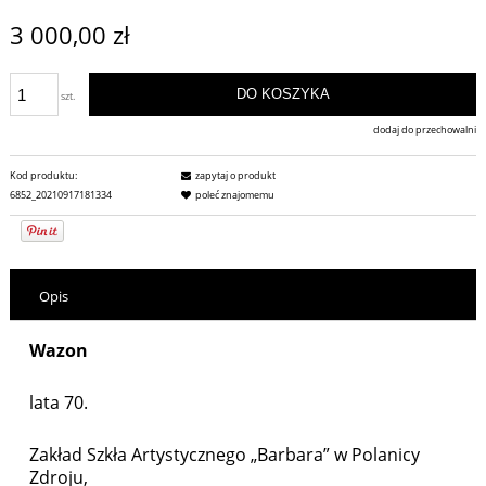
3 000,00 zł
DO KOSZYKA
szt.
dodaj do przechowalni
Kod produktu:
zapytaj o produkt
6852_20210917181334
poleć znajomemu
Opis
Wazon
lata 70.
Zakład Szkła Artystycznego „Barbara” w Polanicy
Zdroju,