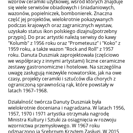
wzorów ceramiki użytkowej, wśród których znajduje
się wiele serwisów obiadowych i śniadaniowych,
wazonów, popielniczek, bombonierek. Znaczna
część jej projektów, wielokrotnie pokazywanych
podczas krajowych oraz zagranicznych wystaw,
uzyskało status ikon polskiego dizajnu[potrzebny
przypis]. Do prac artystki należą serwisy do kawy
"Kolumb" z 1956 roku oraz "Prometeusz" i "Koko" z
1959 roku, a także wazon "Rock and Roll" z 1957
roku. Danuta Duszniak zaprojektowała (częściowo
we współpracy z innymi artystami) liczne ceramiczne
zestawy gastronomiczne i hotelowe. Na szczególna
uwagę zasługują niezwykle nowatorskie, jak na owe
czasy, projekty ceramiki i sztućców dla chorych z
ograniczoną sprawnością rąk, które powstały w
latach 1967–1968.
Działalność twórcza Danuty Duszniak była
wielokrotnie doceniana i nagradzana. W latach 1956,
1957, 1970 i 1971 artystka otrzymała nagrodę
Ministra Kultury i Sztuki za osiągnięcia w rozwoju
wzornictwa przemysłowego. W 1967 roku
odznaczono ją Srebrnym Krzyżem Zasługi. W 2015