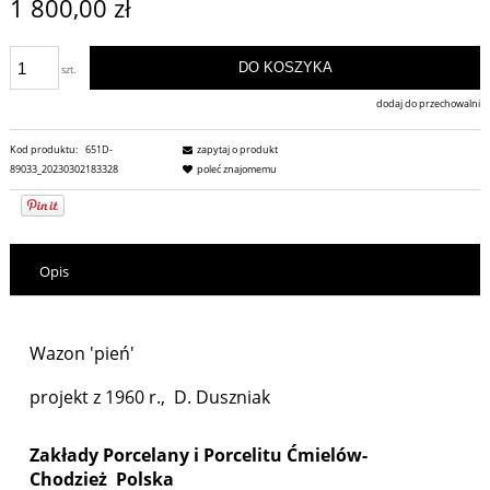
1 800,00 zł
DO KOSZYKA
szt.
dodaj do przechowalni
Kod produktu:
651D-
zapytaj o produkt
89033_20230302183328
poleć znajomemu
Opis
Wazon 'pień'
projekt z 1960 r., D. Duszniak
Zakłady Porcelany i Porcelitu
Ćmielów-
Chodzież Polska