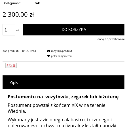
Dostępność:
tak
2 300,00 zł
DO KOSZYKA
szt.
dodaj do przechowalni
Kod produktu:
D1EA-1899F
zapytaj o produkt
poleć znajomemu
Opis
Postumentu na wizytówki, zegarek lub biżuterię
Postument powstał z końcem XIX w na terenie
Wiednia.
Wykonany jest z zielonego alabastru, toczonego i
polerowanego, uchwyt ma figuralny kształt papużki i