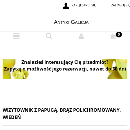
ZAREJESTRUJ SIĘ
ZALOGUJ SIĘ
Znalazłeś interesujący Cię przedmiot?
Zapytaj o możliwość jego rezerwacji, nawet do 30 dni
WIZYTOWNIK Z PAPUGĄ, BRĄZ POLICHROMOWANY,
WIEDEŃ