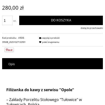
280,00 zł
DO KOSZYKA
szt.
dodaj do przechowalni
Kod produktu:
A9DB-
zapytaj o produkt
3950B_20251027132901
poleć znajomemu
Opis
Filiżanka do kawy z serwisu "Opole"
– Zakłady Porcelitu Stołowego "Tułowice" w
Tułowicach, Polska,