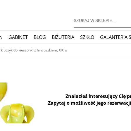
N
GABINET
BLOG
BIŻUTERIA
SZKŁO
GALANTERIA 
JONERSKIE
ZEGARY
BLOG
 kluczyk do kieszonki z łańcuszkiem, XIX w
Znalazłeś interesujący Cię 
Zapytaj o możliwość jego rezerwacji