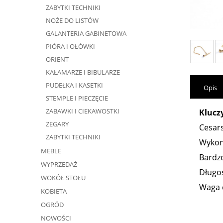
ZABYTKI TECHNIKI
NOŻE DO LISTÓW
GALANTERIA GABINETOWA
PIÓRA I OŁÓWKI
ORIENT
KAŁAMARZE I BIBULARZE
PUDEŁKA I KASETKI
Opis
STEMPLE I PIECZĘCIE
ZABAWKI I CIEKAWOSTKI
Klucz
ZEGARY
Cesars
ZABYTKI TECHNIKI
Wykon
MEBLE
Bardzo
WYPRZEDAŻ
Długoś
WOKÓŁ STOŁU
Waga c
KOBIETA
OGRÓD
NOWOŚCI