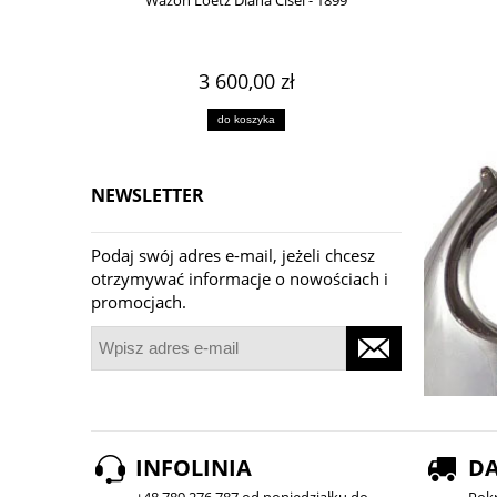
Wazon Loetz Diana Cisel - 1899
Wazo
3 600,00 zł
do koszyka
NEWSLETTER
Podaj swój adres e-mail, jeżeli chcesz
otrzymywać informacje o nowościach i
promocjach.
INFOLINIA
D
+48 789 276 787 od poniedziałku do
Pok