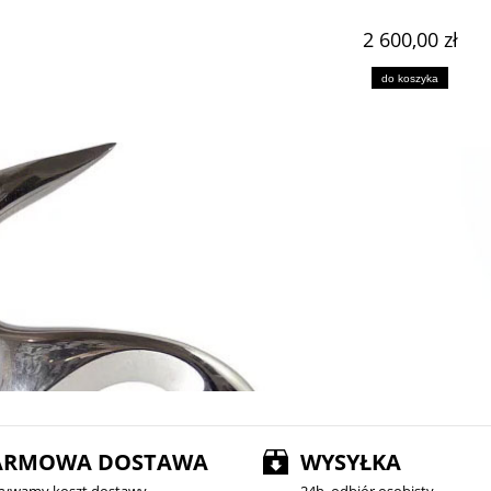
n Loetz Rusticana 1899
Herbatnica secesyjna Pallme Konig, Austri
w
2 600,00 zł
1 960,00 zł
1 499,00 zł
do koszyka
do koszyka
do koszyka
ARMOWA DOSTAWA
WYSYŁKA
rywamy koszt dostawy
24h, odbiór osobisty