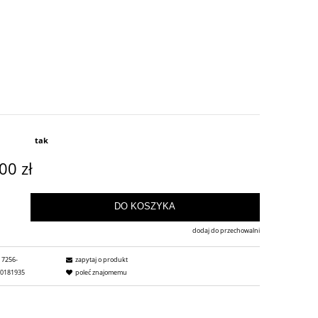
tak
00 zł
DO KOSZYKA
dodaj do przechowalni
7256-
zapytaj o produkt
30181935
poleć znajomemu