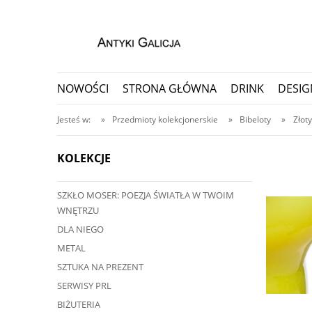
NOWOŚCI
STRONA GŁÓWNA
DRINK
DESIG
PORCELANA I CERAMIKA
PRZEDMIOTY KOLEKC
Jesteś w:
»
Przedmioty kolekcjonerskie
»
Bibeloty
»
Złoty
KOLEKCJE
SZKŁO MOSER: POEZJA ŚWIATŁA W TWOIM
a telefonicznego
WNĘTRZU
787
DLA NIEGO
METAL
SZTUKA NA PREZENT
SERWISY PRL
BIŻUTERIA