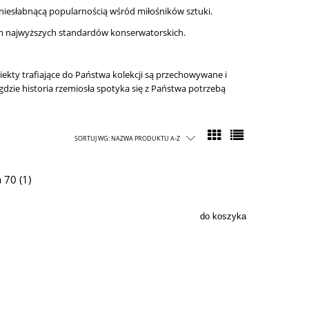
 niesłabnącą popularnością wśród miłośników sztuki.
em najwyższych standardów konserwatorskich.
kty trafiające do Państwa kolekcji są przechowywane i
 gdzie historia rzemiosła spotyka się z Państwa potrzebą
SORTUJ WG:
NAZWA PRODUKTU A-Z
 70 (1)
do koszyka