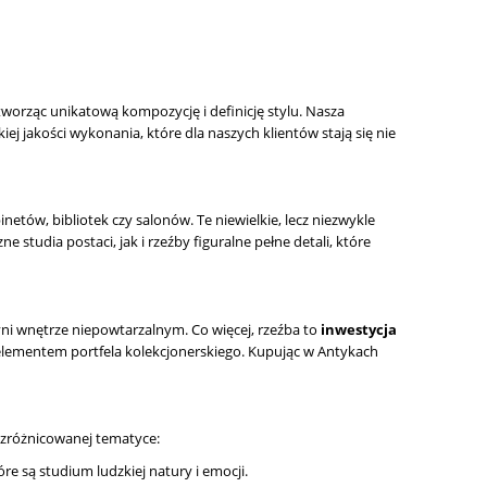
tworząc unikatową kompozycję i definicję stylu. Nasza
ej jakości wykonania, które dla naszych klientów stają się nie
ów, bibliotek czy salonów. Te niewielkie, lecz niezwykle
tudia postaci, jak i rzeźby figuralne pełne detali, które
i wnętrze niepowtarzalnym. Co więcej, rzeźba to
inwestycja
m elementem portfela kolekcjonerskiego. Kupując w Antykach
o zróżnicowanej tematyce:
óre są studium ludzkiej natury i emocji.