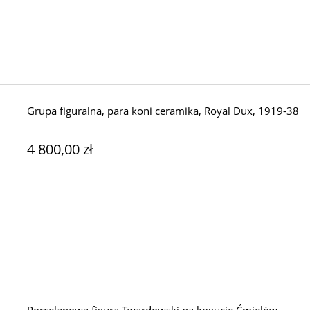
Grupa figuralna, para koni ceramika, Royal Dux, 1919-38
4 800,00 zł
Porcelanowa figura Twardowski na kogucie Ćmielów