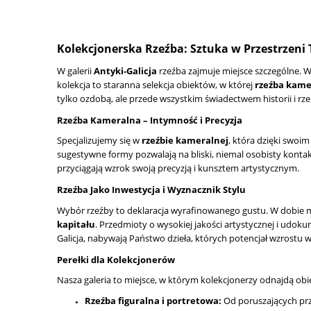
Kolekcjonerska Rzeźba: Sztuka w Przestrzen
W galerii
Antyki-Galicja
rzeźba zajmuje miejsce szczególne. W
kolekcja to staranna selekcja obiektów, w której
rzeźba kame
tylko ozdobą, ale przede wszystkim świadectwem historii i rze
Rzeźba Kameralna – Intymność i Precyzja
Specjalizujemy się w
rzeźbie kameralnej
, która dzięki swoi
sugestywne formy pozwalają na bliski, niemal osobisty kontakt
przyciągają wzrok swoją precyzją i kunsztem artystycznym.
Rzeźba Jako Inwestycja i Wyznacznik Stylu
Wybór rzeźby to deklaracja wyrafinowanego gustu. W dobie m
kapitału
. Przedmioty o wysokiej jakości artystycznej i udok
Galicja, nabywają Państwo dzieła, których potencjał wzrostu w
Perełki dla Kolekcjonerów
Nasza galeria to miejsce, w którym kolekcjonerzy odnajdą obi
Rzeźba figuralna i portretowa:
Od poruszających przed