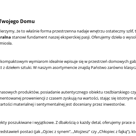
i Twojego Domu
ierzymy, że to właśnie forma przestrzenna nadaje wnętrzu ostateczny szlif, 
ralna
stanowi fundament naszej eksperckiej pasji. Oferujemy dzieła o wysoki
miosła.
m kompaktowym wymiarom idealnie wpisuje się w przestrzeń domowych gabinet
 z dziełem sztuki. W naszym asortymencie znajdą Państwo zarówno klasyczne s
asowych produktów, posiadanie autentycznego obiektu rzeźbiarskiego czyn
umentowanej proweniencji z czasem zyskują na wartości, stając się istotny
artości materialnej i sentymentalnej jest doceniany przez inwestorów.
ekty poszukiwane i wyjątkowe. Z dbałością o każdy detal, oferujemy prace 
stawień postaci (jak „Ojciec z synem”, „Mojżesz” czy „Chłopiec z fajką”), kt