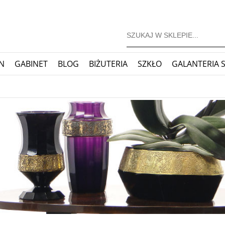
N
GABINET
BLOG
BIŻUTERIA
SZKŁO
GALANTERIA 
JONERSKIE
ZEGARY
BLOG