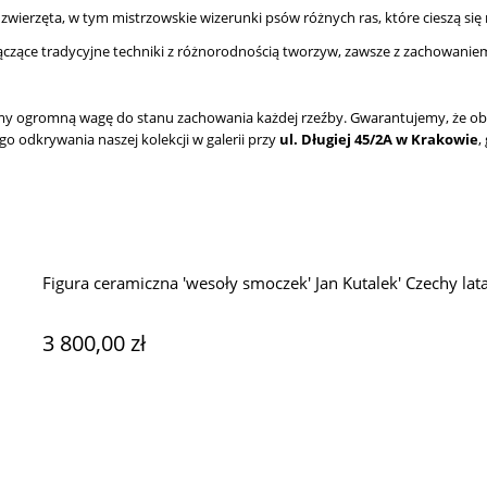
zwierzęta, w tym mistrzowskie wizerunki psów różnych ras, które cieszą się
ączące tradycyjne techniki z różnorodnością tworzyw, zawsze z zachowani
my ogromną wagę do stanu zachowania każdej rzeźby. Gwarantujemy, że obie
o odkrywania naszej kolekcji w galerii przy
ul. Długiej 45/2A w Krakowie
,
Figura ceramiczna 'wesoły smoczek' Jan Kutalek' Czechy lata
3 800,00 zł