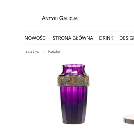
NOWOŚCI
STRONA GŁÓWNA
DRINK
DESIG
PORCELANA I CERAMIKA
PRZEDMIOTY KOLEKC
Jesteś w:
»
Rzeźba