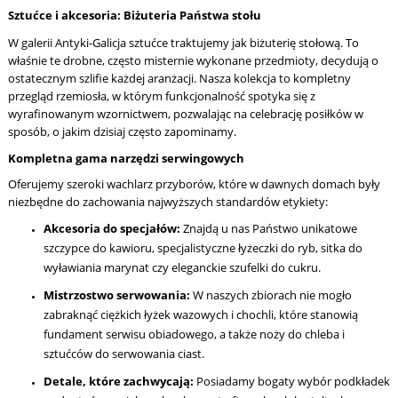
Sztućce i akcesoria: Biżuteria Państwa stołu
W galerii Antyki-Galicja sztućce traktujemy jak biżuterię stołową. To
właśnie te drobne, często misternie wykonane przedmioty, decydują o
ostatecznym szlifie każdej aranżacji. Nasza kolekcja to kompletny
przegląd rzemiosła, w którym funkcjonalność spotyka się z
wyrafinowanym wzornictwem, pozwalając na celebrację posiłków w
sposób, o jakim dzisiaj często zapominamy.
Kompletna gama narzędzi serwingowych
Oferujemy szeroki wachlarz przyborów, które w dawnych domach były
niezbędne do zachowania najwyższych standardów etykiety:
Akcesoria do specjałów:
Znajdą u nas Państwo unikatowe
szczypce do kawioru, specjalistyczne łyżeczki do ryb, sitka do
wyławiania marynat czy eleganckie szufelki do cukru.
Mistrzostwo serwowania:
W naszych zbiorach nie mogło
zabraknąć ciężkich łyżek wazowych i chochli, które stanowią
fundament serwisu obiadowego, a także noży do chleba i
sztućców do serwowania ciast.
Detale, które zachwycają:
Posiadamy bogaty wybór podkładek