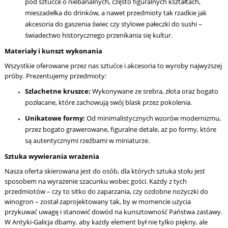
pod sztućce o niebanalnych, często figuralnych kształtach,
mieszadełka do drinków, a nawet przedmioty tak rzadkie jak
akcesoria do gaszenia świec czy stylowe pałeczki do sushi –
świadectwo historycznego przenikania się kultur.
Materiały i kunszt wykonania
Wszystkie oferowane przez nas sztućce i akcesoria to wyroby najwyższej
próby. Prezentujemy przedmioty:
Szlachetne kruszce:
Wykonywane ze srebra, złota oraz bogato
pozłacane, które zachowują swój blask przez pokolenia.
Unikatowe formy:
Od minimalistycznych wzorów modernizmu,
przez bogato grawerowane, figuralne detale, aż po formy, które
są autentycznymi rzeźbami w miniaturze.
Sztuka wywierania wrażenia
Nasza oferta skierowana jest do osób, dla których sztuka stołu jest
sposobem na wyrażenie szacunku wobec gości. Każdy z tych
przedmiotów – czy to sitko do zaparzania, czy ozdobne nożyczki do
winogron – został zaprojektowany tak, by w momencie użycia
przykuwać uwagę i stanowić dowód na kunsztowność Państwa zastawy.
W Antyki-Galicja dbamy, aby każdy element był nie tylko piękny, ale