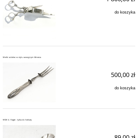
do koszyka
Wielki widelec w stylu secesyjnym Minerva
500,00 zł
do koszyka
WSW d. Fraget - łyżka do herbaty
89,00 zł