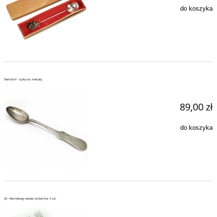
do koszyka
Berndorf - łyżka do herbaty
89,00 zł
do koszyka
Br. Henneberg zestaw widelców 3 szt.