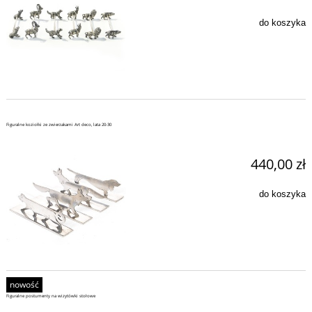
do koszyka
Figuralne koziołki ze zwierzakami Art deco, lata 20-30
440,00 zł
do koszyka
nowość
Figuralne postumenty na wizytówki stołowe