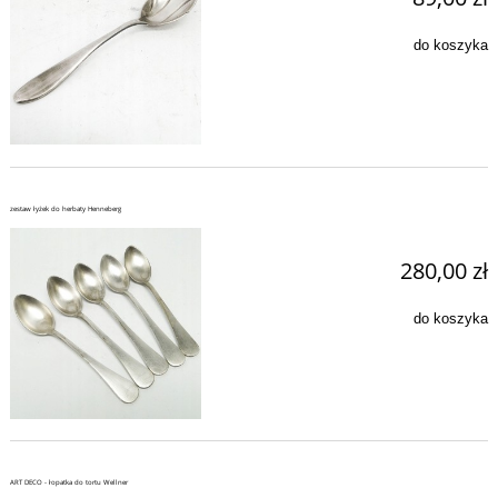
do koszyka
zestaw łyżek do herbaty Henneberg
280,00 zł
do koszyka
ART DECO - łopatka do tortu Wellner