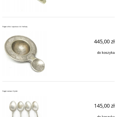
Fraget sitko/ zaparzacz do herbaty
445,00 zł
do koszyka
Fraget zestaw 4 łyżek
145,00 zł
do koszyka