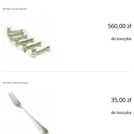
ART DECO koziołki figuralne
560,00 zł
do koszyka
ART DECO widelec Bohrmann
35,00 zł
do koszyka