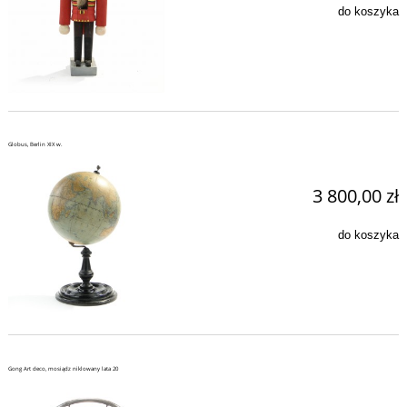
do koszyka
Globus, Berlin XIX w.
3 800,00 zł
do koszyka
Gong Art deco, mosiądz niklowany lata 20