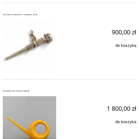
Kluczyk do kieszonki z onyksem, XIX w
900,00 zł
do koszyka
Konewka Vitri, Niemcy lata 60.
1 800,00 zł
do koszyka