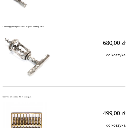
Korkociąg profesjonalny na łożysku, Niemcy XIX w
680,00 zł
do koszyka
Liczydło chińskie z XIX w suan pan
499,00 zł
do koszyka