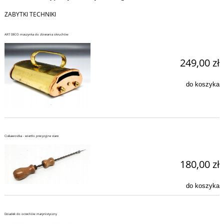
ZABYTKI TECHNIKI
ART DECO maszynka do zbierania okruchów
249,00 zł
do koszyka
Ciekawostka - wiertło precyzyjne stare
180,00 zł
do koszyka
Dziadek do orzechów marynistyczny