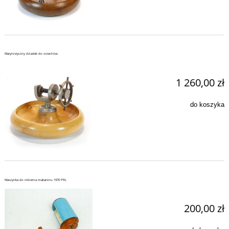
Marynistyczny dziadek do orzechów.
1 260,00 zł
do koszyka
Maszynka do robienia makaronu 1970 PRL
200,00 zł