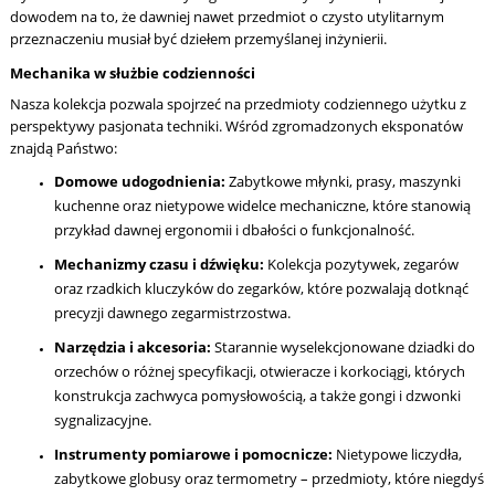
dowodem na to, że dawniej nawet przedmiot o czysto utylitarnym
przeznaczeniu musiał być dziełem przemyślanej inżynierii.
Mechanika w służbie codzienności
Nasza kolekcja pozwala spojrzeć na przedmioty codziennego użytku z
perspektywy pasjonata techniki. Wśród zgromadzonych eksponatów
znajdą Państwo:
Domowe udogodnienia:
Zabytkowe młynki, prasy, maszynki
kuchenne oraz nietypowe widelce mechaniczne, które stanowią
przykład dawnej ergonomii i dbałości o funkcjonalność.
Mechanizmy czasu i dźwięku:
Kolekcja pozytywek, zegarów
oraz rzadkich kluczyków do zegarków, które pozwalają dotknąć
precyzji dawnego zegarmistrzostwa.
Narzędzia i akcesoria:
Starannie wyselekcjonowane dziadki do
orzechów o różnej specyfikacji, otwieracze i korkociągi, których
konstrukcja zachwyca pomysłowością, a także gongi i dzwonki
sygnalizacyjne.
Instrumenty pomiarowe i pomocnicze:
Nietypowe liczydła,
zabytkowe globusy oraz termometry – przedmioty, które niegdyś