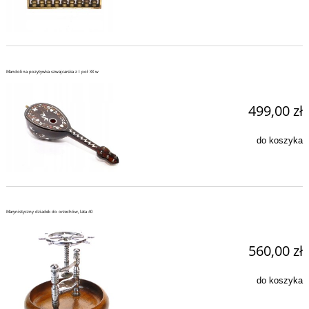
Mandolina pozytywka szwajcarska z I poł XX w
499,00 zł
do koszyka
Marynistyczny dziadek do orzechów, lata 40
560,00 zł
do koszyka