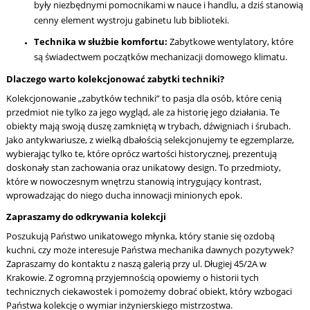
były niezbędnymi pomocnikami w nauce i handlu, a dziś stanowią
cenny element wystroju gabinetu lub biblioteki.
Technika w służbie komfortu:
Zabytkowe wentylatory, które
są świadectwem początków mechanizacji domowego klimatu.
Dlaczego warto kolekcjonować zabytki techniki?
Kolekcjonowanie „zabytków techniki” to pasja dla osób, które cenią
przedmiot nie tylko za jego wygląd, ale za historię jego działania. Te
obiekty mają swoją duszę zamkniętą w trybach, dźwigniach i śrubach.
Jako antykwariusze, z wielką dbałością selekcjonujemy te egzemplarze,
wybierając tylko te, które oprócz wartości historycznej, prezentują
doskonały stan zachowania oraz unikatowy design. To przedmioty,
które w nowoczesnym wnętrzu stanowią intrygujący kontrast,
wprowadzając do niego ducha innowacji minionych epok.
Zapraszamy do odkrywania kolekcji
Poszukują Państwo unikatowego młynka, który stanie się ozdobą
kuchni, czy może interesuje Państwa mechanika dawnych pozytywek?
Zapraszamy do kontaktu z naszą galerią przy ul. Długiej 45/2A w
Krakowie. Z ogromną przyjemnością opowiemy o historii tych
technicznych ciekawostek i pomożemy dobrać obiekt, który wzbogaci
Państwa kolekcję o wymiar inżynierskiego mistrzostwa.