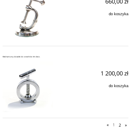
660,00 zł
do koszyka
Mechaniczny dziadek do orzechów Art deco.
1 200,00 zł
do koszyka
«
1
2
»