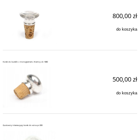
800,00 zł
do koszyka
Korek do butelki z monogramem, Niemcy ok 1880
500,00 zł
do koszyka
Gustowny interesujący korek do wina pr.830