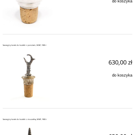
do koszyka
Secesyjny korek do butelki z porożem, WMF, 1900 r
630,00 zł
do koszyka
Secesyjny korek do butelki z muszelką, WMF, 1900 r