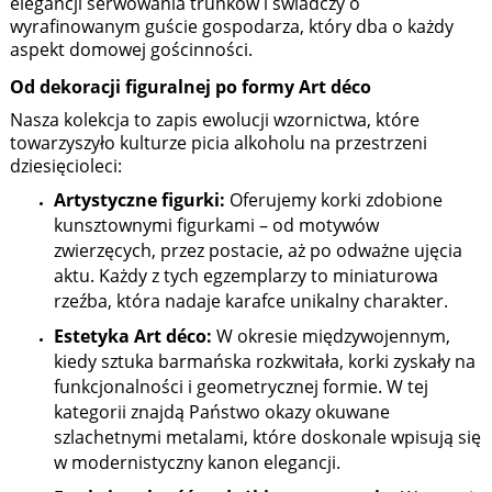
elegancji serwowania trunków i świadczy o
wyrafinowanym guście gospodarza, który dba o każdy
aspekt domowej gościnności.
Od dekoracji figuralnej po formy Art déco
Nasza kolekcja to zapis ewolucji wzornictwa, które
towarzyszyło kulturze picia alkoholu na przestrzeni
dziesięcioleci:
Artystyczne figurki:
Oferujemy korki zdobione
kunsztownymi figurkami – od motywów
zwierzęcych, przez postacie, aż po odważne ujęcia
aktu. Każdy z tych egzemplarzy to miniaturowa
rzeźba, która nadaje karafce unikalny charakter.
Estetyka Art déco:
W okresie międzywojennym,
kiedy sztuka barmańska rozkwitała, korki zyskały na
funkcjonalności i geometrycznej formie. W tej
kategorii znajdą Państwo okazy okuwane
szlachetnymi metalami, które doskonale wpisują się
w modernistyczny kanon elegancji.