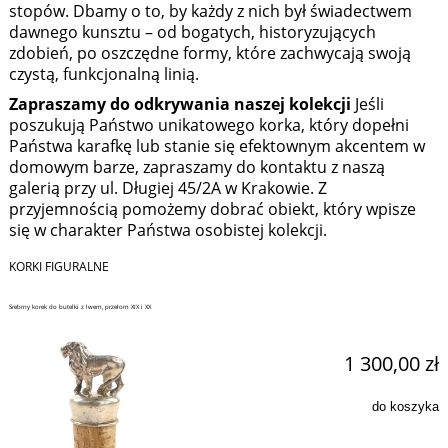
stopów. Dbamy o to, by każdy z nich był świadectwem
dawnego kunsztu – od bogatych, historyzujących
zdobień, po oszczędne formy, które zachwycają swoją
czystą, funkcjonalną linią.
Zapraszamy do odkrywania naszej kolekcji
Jeśli
poszukują Państwo unikatowego korka, który dopełni
Państwa karafkę lub stanie się efektownym akcentem w
domowym barze, zapraszamy do kontaktu z naszą
galerią przy ul. Długiej 45/2A w Krakowie. Z
przyjemnością pomożemy dobrać obiekt, który wpisze
się w charakter Państwa osobistej kolekcji.
KORKI FIGURALNE
Srebrny korek do butelki z lwem, przełom XIX i XX
1 300,00 zł
do koszyka