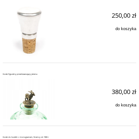
250,00 zł
do koszyka
Korek figuralny przedstawiający jelenia
380,00 zł
do koszyka
Korek do butelki z monogramem, Niemcy ok 1900 r