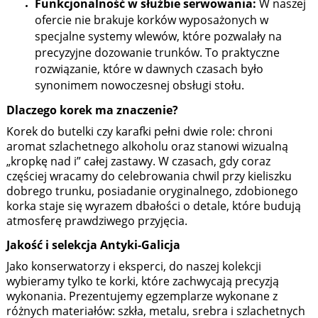
Funkcjonalność w służbie serwowania:
W naszej
ofercie nie brakuje korków wyposażonych w
specjalne systemy wlewów, które pozwalały na
precyzyjne dozowanie trunków. To praktyczne
rozwiązanie, które w dawnych czasach było
synonimem nowoczesnej obsługi stołu.
Dlaczego korek ma znaczenie?
Korek do butelki czy karafki pełni dwie role: chroni
aromat szlachetnego alkoholu oraz stanowi wizualną
„kropkę nad i” całej zastawy. W czasach, gdy coraz
częściej wracamy do celebrowania chwil przy kieliszku
dobrego trunku, posiadanie oryginalnego, zdobionego
korka staje się wyrazem dbałości o detale, które budują
atmosferę prawdziwego przyjęcia.
Jakość i selekcja Antyki-Galicja
Jako konserwatorzy i eksperci, do naszej kolekcji
wybieramy tylko te korki, które zachwycają precyzją
wykonania. Prezentujemy egzemplarze wykonane z
różnych materiałów: szkła, metalu, srebra i szlachetnych