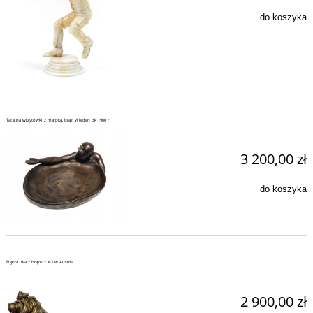
do koszyka
Taca na wizytówki z małpką, brąz, Wiedeń ok 1900 r
3 200,00 zł
do koszyka
Figura lwa z brązu z XIX w Austria
2 900,00 zł