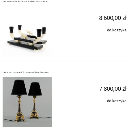
Para świeczników Art Deco ze słoniami Francja lata 20
8 600,00 zł
do koszyka
Para lamp z chimerami, Br. Łopieńscy XIX w., Warszawa.
7 800,00 zł
do koszyka