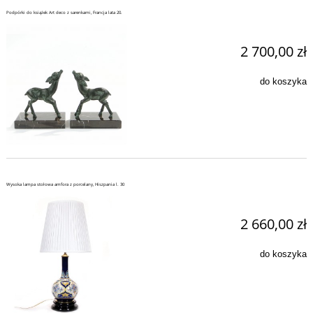
Podpórki do książek Art deco z sarenkami, Francja lata 20.
2 700,00 zł
do koszyka
Wysoka lampa stołowa amfora z porcelany, Hiszpania l. 30
2 660,00 zł
do koszyka