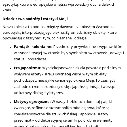
egzotyką, które w europejskie wnętrza wprowadziły ducha dalekich
krain.
Dziedzictwo podróży i estetyki Meiji
Nasza kolekcja to pomost między dawnym rzemiosłem Wschodu a
europejską interpretacją jego piękna. Zgromadziliśmy obiekty, które
opowiadają o fascynacji tym, co nieznane i odległe:
Pamiątki kolonialne:
Przedmioty przywiezione z wypraw, które
w czasach swojej świetności były symbolem światowości, odwagi i
statusu posiadacza.
Era Japonizmu:
Wyselekcjonowane dzieła powstałe pod silnym
wpływem estetyki Kraju Kwitnącej Wiśni, w tym obiekty
pochodzące z niezwykle cenionego okresu Meiji. To czas, gdy
zachodnie rzemiosło zderzyło się z japońską finezją, tworząc
unikatowy dialog stylistyczny.
Motywy egzotyczne:
W naszych zbiorach dominują wątki
zwierzęce, roślinne oraz symbolika mitologiczna, które są
charakterystyczne dla sztuki chińskiej i japońskiej. Każdy
przedmiot – od dekoracyjnej ceramiki po drobne elementy
wyposażenia wnętrz – jest nośnikiem innej historii.