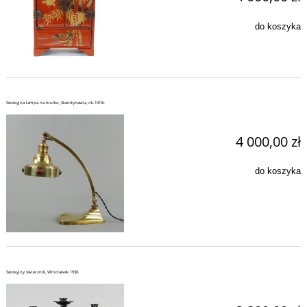
do koszyka
Secesyjna lampa na biurko, Skandynawia, ok.1910r.
4 000,00 zł
do koszyka
Secesyjny świecznik, Włocławek 1936.