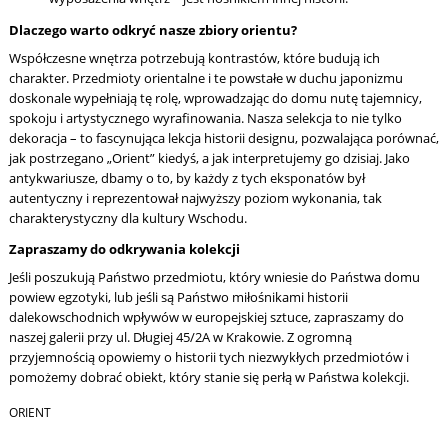
Dlaczego warto odkryć nasze zbiory orientu?
Współczesne wnętrza potrzebują kontrastów, które budują ich
charakter. Przedmioty orientalne i te powstałe w duchu japonizmu
doskonale wypełniają tę rolę, wprowadzając do domu nutę tajemnicy,
spokoju i artystycznego wyrafinowania. Nasza selekcja to nie tylko
dekoracja – to fascynująca lekcja historii designu, pozwalająca porównać,
jak postrzegano „Orient” kiedyś, a jak interpretujemy go dzisiaj. Jako
antykwariusze, dbamy o to, by każdy z tych eksponatów był
autentyczny i reprezentował najwyższy poziom wykonania, tak
charakterystyczny dla kultury Wschodu.
Zapraszamy do odkrywania kolekcji
Jeśli poszukują Państwo przedmiotu, który wniesie do Państwa domu
powiew egzotyki, lub jeśli są Państwo miłośnikami historii
dalekowschodnich wpływów w europejskiej sztuce, zapraszamy do
naszej galerii przy ul. Długiej 45/2A w Krakowie. Z ogromną
przyjemnością opowiemy o historii tych niezwykłych przedmiotów i
pomożemy dobrać obiekt, który stanie się perłą w Państwa kolekcji.
ORIENT