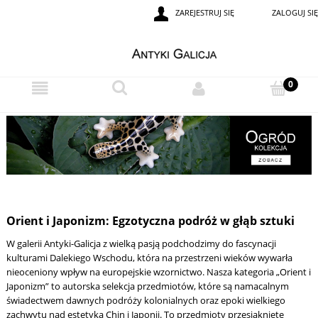
ZAREJESTRUJ SIĘ
ZALOGUJ SIĘ
Orient i Japonizm: Egzotyczna podróż w głąb sztuki
W galerii Antyki-Galicja z wielką pasją podchodzimy do fascynacji
kulturami Dalekiego Wschodu, która na przestrzeni wieków wywarła
nieoceniony wpływ na europejskie wzornictwo. Nasza kategoria „Orient i
Japonizm” to autorska selekcja przedmiotów, które są namacalnym
świadectwem dawnych podróży kolonialnych oraz epoki wielkiego
zachwytu nad estetyką Chin i Japonii. To przedmioty przesiąknięte