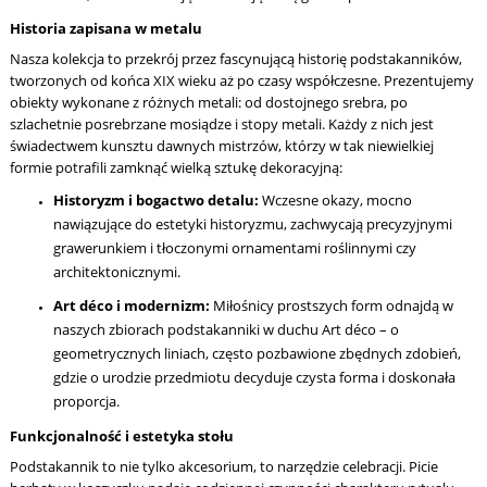
Historia zapisana w metalu
Nasza kolekcja to przekrój przez fascynującą historię podstakanników,
tworzonych od końca XIX wieku aż po czasy współczesne. Prezentujemy
obiekty wykonane z różnych metali: od dostojnego srebra, po
szlachetnie posrebrzane mosiądze i stopy metali. Każdy z nich jest
świadectwem kunsztu dawnych mistrzów, którzy w tak niewielkiej
formie potrafili zamknąć wielką sztukę dekoracyjną:
Historyzm i bogactwo detalu:
Wczesne okazy, mocno
nawiązujące do estetyki historyzmu, zachwycają precyzyjnymi
grawerunkiem i tłoczonymi ornamentami roślinnymi czy
architektonicznymi.
Art déco i modernizm:
Miłośnicy prostszych form odnajdą w
naszych zbiorach podstakanniki w duchu Art déco – o
geometrycznych liniach, często pozbawione zbędnych zdobień,
gdzie o urodzie przedmiotu decyduje czysta forma i doskonała
proporcja.
Funkcjonalność i estetyka stołu
Podstakannik to nie tylko akcesorium, to narzędzie celebracji. Picie