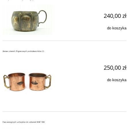
240,00 zł
do koszyka
Zestaw czterech filigranowych podstakanników (1)
250,00 zł
do koszyka
Para secesyjnych uchwytów do szklanek WMF 1905