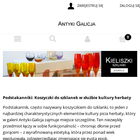
ZAREJESTRUJ SIĘ
ZALOGUJ SIĘ
Podstakanniki: Koszyczki do szklanek w służbie kultury herbaty
Podstakannik, często nazywany koszyczkiem do szklanki, to jeden z
najbardziej charakterystycznych elementów kultury picia herbaty, który
w galerii Antyki-Galicja zajmuje miejsce szczególne. Ten niezwykły
przedmiot łączy w sobie funkcjonalność – chroniąc dłonie przed
gorącem – z wyrafinowaną estetyką, która przez ponad wiek
ewoluowała, odzwierciedlając zmieniające się gusta epok.