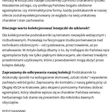
herbaty w koszyczku nadaje codziennej czynności charakteru rytuału.
Niezależnie od tego, czy preferują Państwo bogato zdobione
egzemplarze, czy minimalistyczne formy, każdy podstakannik w naszej
ofercie został wyselekcjonowany ze względu na swój unikatowy
charakter i stan zachowania.
Dlaczego warto kolekcjonować koszyczki do szklanek?
Dla kolekcjonerów podstakanniki są tematem niezwykle wdzięcznym i
rozbudowanym. Pozwalają na fascynujące studia porównawcze nad
technikami zdobniczymi – od cyzelowania, przez trawienie, aż po
emaliowanie. W Antyki-Galicja dbamy o to, by trafiające do Państwa ręce
egzemplarze były nie tylko pięknymi dekoracjami, ale również trwałymi
przedmiotami użytkowymi, które z powodzeniem mogą służyć przez
kolejne dekady.
Zapraszamy do odkrywania naszej kolekcji
Podstakannik to
doskonały sposób na wzbogacenie domowej „sztuki stołu” i wywołanie
zachwytu wśród gości. Zapraszamy do kontaktu z naszą galerią przy ul.
Długiej 45/2A w Krakowie. Jako eksperci pomożemy Państwu dobrać
egzemplarz, który idealnie wpisze się w charakter Państwa serwisu
herbacianego lub stanie się prezentem dla miłośnika dawnych
obyczajów.
PODSTAKANNIKI