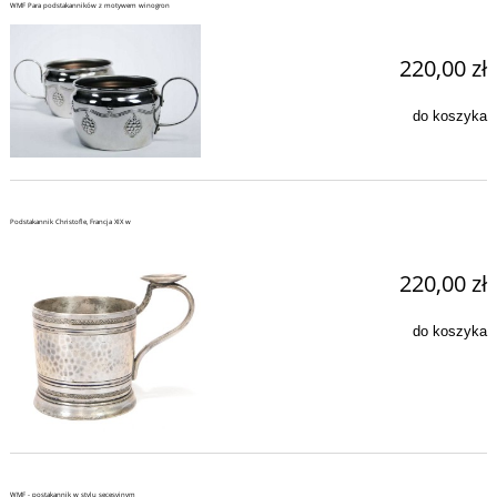
WMF Para podstakanników z motywem winogron
220,00 zł
do koszyka
Podstakannik Christofle, Francja XIX w
220,00 zł
do koszyka
WMF - postakannik w stylu secesyjnym