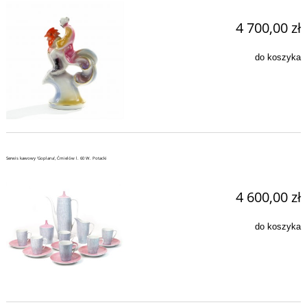
4 700,00 zł
do koszyka
Serwis kawowy 'Goplana', Ćmielów l. 60 W. Potacki
4 600,00 zł
do koszyka