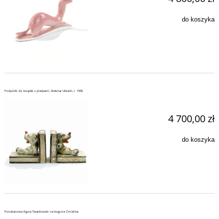
do koszyka
Podpórki do książek z pieskami, Dietmar Urbach, r. 1930.
4 700,00 zł
do koszyka
Porcelanowa figura Twardowski na kogucie Ćmielów