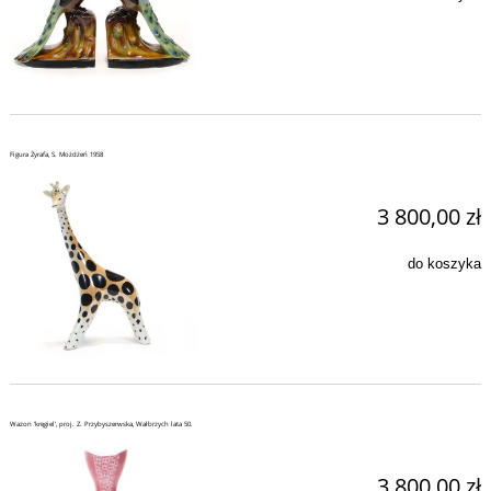
Figura Żyrafa, S. Możdżeń 1958
3 800,00 zł
do koszyka
Wazon 'kręgiel', proj. Z. Przybyszerwska, Wałbrzych lata 50.
3 800,00 zł