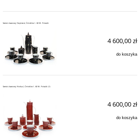
Serwis kawowy 'Goplana', Ćmielów l. 60 W. Potacki
4 600,00 zł
do koszyka
Serwis kawowy 'Krokus', Ćmielów l. 60 W. Potacki (1)
4 600,00 zł
do koszyka