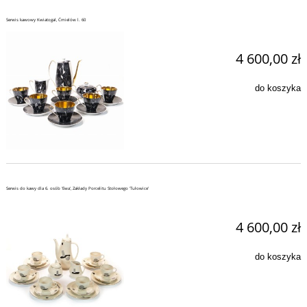
Serwis kawowy Kwiatogal, Ćmielów l. 60
4 600,00 zł
do koszyka
Serwis do kawy dla 6. osób 'Ewa', Zakłady Porcelitu Stołowego 'Tułowice'
4 600,00 zł
do koszyka