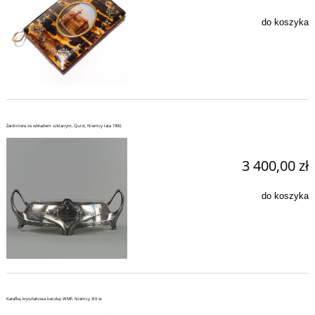
do koszyka
Żardiniera ze wkładem szklanym, Quist, Niemcy lata 1900.
3 400,00 zł
do koszyka
Karafka, kryształowa beczka, WMF, Niemcy XIX w