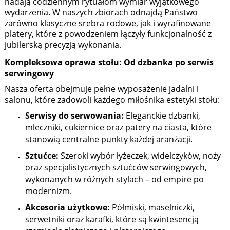
nadają codziennym rytuałom wymiar wyjątkowego
wydarzenia. W naszych zbiorach odnajdą Państwo
zarówno klasyczne srebra rodowe, jak i wyrafinowane
platery, które z powodzeniem łączyły funkcjonalność z
jubilerską precyzją wykonania.
Kompleksowa oprawa stołu: Od dzbanka po serwis
serwingowy
Nasza oferta obejmuje pełne wyposażenie jadalni i
salonu, które zadowoli każdego miłośnika estetyki stołu:
Serwisy do serwowania:
Eleganckie dzbanki,
mleczniki, cukiernice oraz patery na ciasta, które
stanowią centralne punkty każdej aranżacji.
Sztućce:
Szeroki wybór łyżeczek, widelczyków, noży
oraz specjalistycznych sztućców serwingowych,
wykonanych w różnych stylach – od empire po
modernizm.
Akcesoria użytkowe:
Półmiski, maselniczki,
serwetniki oraz karafki, które są kwintesencją