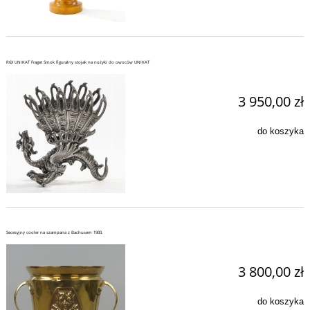
R6X UNIKAT Fraget Smok figuralny stojak na nożyki do owoców UNIKAT
3 950,00 zł
do koszyka
Secesyjny cooler na szampana z Bachusem 1900.
3 800,00 zł
do koszyka