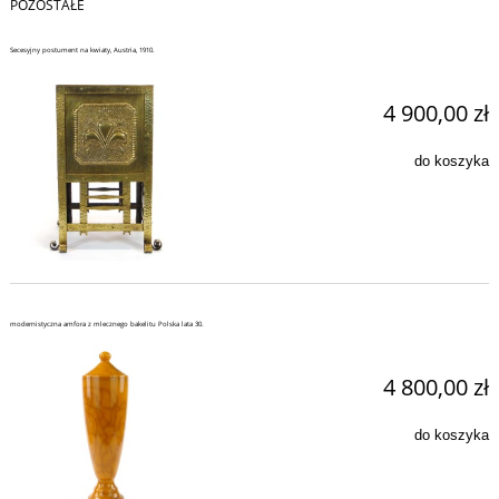
POZOSTAŁE
Secesyjny postument na kwiaty, Austria, 1910.
4 900,00 zł
do koszyka
modernistyczna amfora z mlecznego bakelitu Polska lata 30.
4 800,00 zł
do koszyka