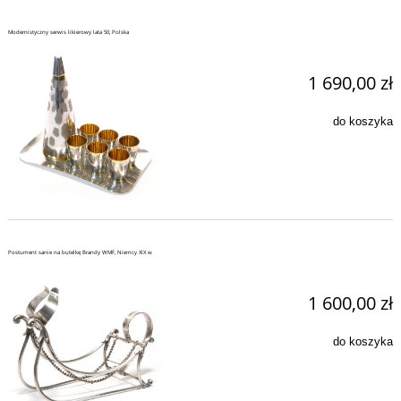
Modernistyczny serwis likierowy lata 50, Polska
1 690,00 zł
do koszyka
Postument sanie na butelkę Brandy WMF, Niemcy XIX w
1 600,00 zł
do koszyka