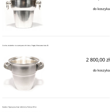
do koszyka
Cooler, wiaderko na szampana Art deco, Fraget, Warszawa lata 20.
2 800,00 zł
do koszyka
Kaseta z figurą psa, brąz srebrzony Francja XIX w