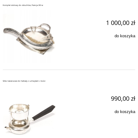
Komplet stołowy do okruchów, Francja XIX w
1 000,00 zł
do koszyka
Sitko balansowe do herbaty z uchwytem z kości
990,00 zł
do koszyka