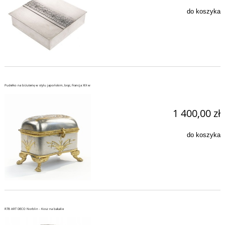
do koszyka
Pudełko na biżuterię w stylu japońskim, brąz, Francja XIX w
1 400,00 zł
do koszyka
R7B ART DECO Norblin - Kosz na bakalie