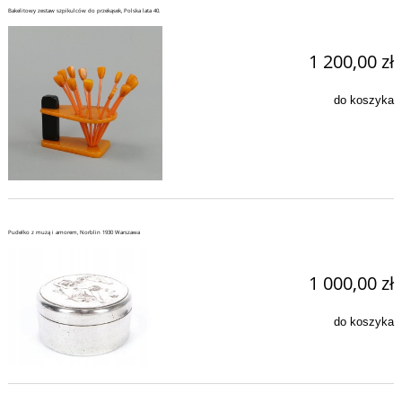
Bakelitowy zestaw szpikulców do przekąsek, Polska lata 40.
1 200,00 zł
do koszyka
Pudełko z muzą i amorem, Norblin 1930 Warszawa
1 000,00 zł
do koszyka