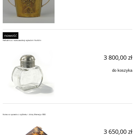
nowość
Herbatnica z warszawskiej wytwórni Norblin
3 800,00 zł
do koszyka
Notes w oprawie z szylkretu i złota, Wenecja 1850
3 650,00 zł