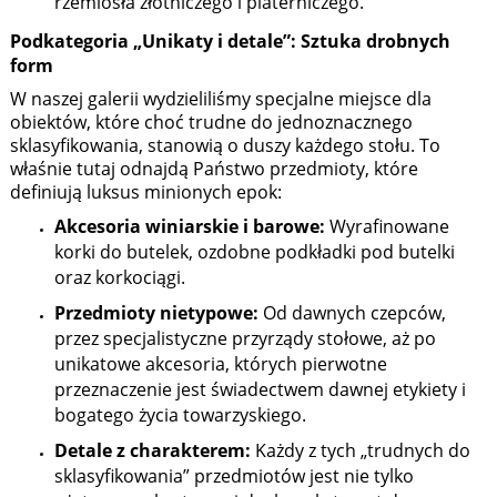
rzemiosła złotniczego i platerniczego.
Podkategoria „Unikaty i detale”: Sztuka drobnych
form
W naszej galerii wydzieliliśmy specjalne miejsce dla
obiektów, które choć trudne do jednoznacznego
sklasyfikowania, stanowią o duszy każdego stołu. To
właśnie tutaj odnajdą Państwo przedmioty, które
definiują luksus minionych epok:
Akcesoria winiarskie i barowe:
Wyrafinowane
korki do butelek, ozdobne podkładki pod butelki
oraz korkociągi.
Przedmioty nietypowe:
Od dawnych czepców,
przez specjalistyczne przyrządy stołowe, aż po
unikatowe akcesoria, których pierwotne
przeznaczenie jest świadectwem dawnej etykiety i
bogatego życia towarzyskiego.
Detale z charakterem:
Każdy z tych „trudnych do
sklasyfikowania” przedmiotów jest nie tylko